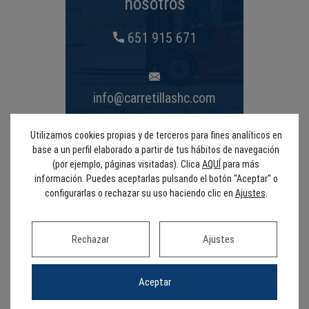
nosotros
651 915 671
info@carretillashc.com
Utilizamos cookies propias y de terceros para fines analíticos en
Contacto
base a un perfil elaborado a partir de tus hábitos de navegación
(por ejemplo, páginas visitadas). Clica
AQUÍ
para más
información. Puedes aceptarlas pulsando el botón "Aceptar" o
configurarlas o rechazar su uso haciendo clic en
Ajustes
.
Descripción
Tractor eléctrico con capacidad de 3.000 kg. Con
Rechazar
Ajustes
operario subido. Con freno de servicio con
electrofreno. Batería 24V / 210Ah.
Aceptar