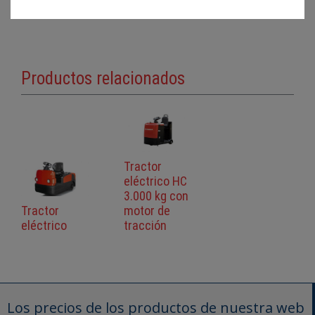
Documentación adicional
.
Productos relacionados
Tractor
eléctrico HC
3.000 kg con
Tractor
motor de
eléctrico
tracción
Los precios de los productos de nuestra web